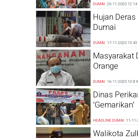
DUMAI
26-11-2020
12:14
Hujan Deras
Dumai
DUMAI
17-11-2020
13:43
Masyarakat 
Orange
DUMAI
16-11-2020
13:8 
Dinas Perika
'Gemarikan'
HEADLINE
DUMAI
11-11-
Walikota Zul