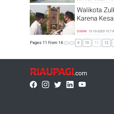
Walikota Zul
Karena Kesa
DUMAI
15-10-2020
15:7 
Pages 11 From 14
9
10
11
12
RIAUPAGI
.com