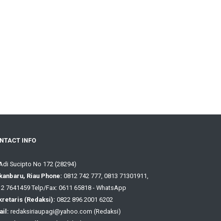
NTACT INFO
 Adi Sucipto No 172 (28294)
kanbaru, Riau Phone:
0812 742 777, 0813 71301911,
2 7641459 Telp/Fax: 0611 65818 - WhatsApp
retaris (Redaksi):
0822 896 2001 6202
il:
redaksiriaupagi@yahoo.com (Redaksi)