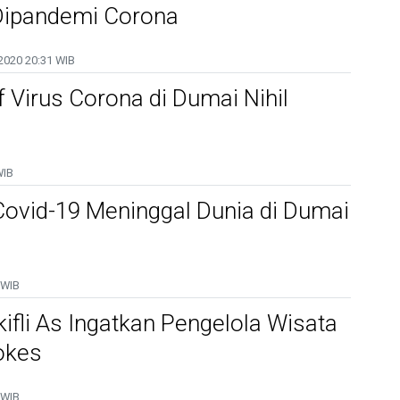
Dipandemi Corona
2020
20:31 WIB
f Virus Corona di Dumai Nihil
WIB
Covid-19 Meninggal Dunia di Dumai
 WIB
kifli As Ingatkan Pengelola Wisata
okes
 WIB