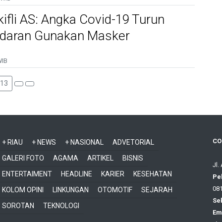
kifli AS: Angka Covid-19 Turun
daran Gunakan Masker
WIB
13
CO
+ RIAU
+ NEWS
+ NASIONAL
ADVETORIAL
GALERI FOTO
AGAMA
ARTIKEL
BISNIS
Jl.
ENTERTAIMENT
HEADLINE
KARIER
KESEHATAN
Pe
081
KOLOM OPINI
LINKUNGAN
OTOMOTIF
SEJARAH
Sek
SOROTAN
TEKNOLOGI
Ema