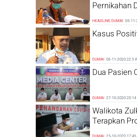
Pernikahan 
HEADLINE
DUMAI
05-11-
Kasus Positi
DUMAI
03-11-2020
22:5 
Dua Pasien 
DUMAI
27-10-2020
20:14
Walikota Zul
Terapkan Pr
DUMAI
25-10-2020
17:45