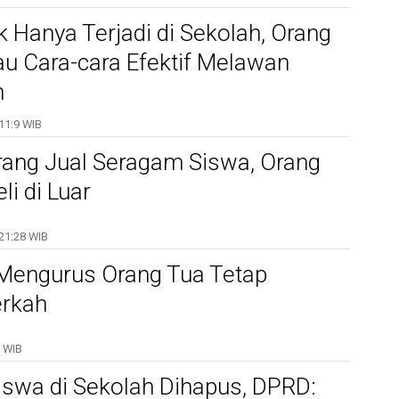
ak Hanya Terjadi di Sekolah, Orang
u Cara-cara Efektif Melawan
n
11:9 WIB
rang Jual Seragam Siswa, Orang
li di Luar
21:28 WIB
 Mengurus Orang Tua Tetap
rkah
 WIB
iswa di Sekolah Dihapus, DPRD: