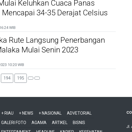
Mulai Keluhkan Cuaca Panas
 Mencapai 34-35 Derajat Celsius
16:24 WIB
uka Rute Langsung Penerbangan
alaka Mulai Senin 2023
2023
10:20 WIB
194
195
CO
+ RIAU
+ NEWS
+ NASIONAL
ADVETORIAL
GALERI FOTO
AGAMA
ARTIKEL
BISNIS
Jl.
ENTERTAIMENT
HEADLINE
KARIER
KESEHATAN