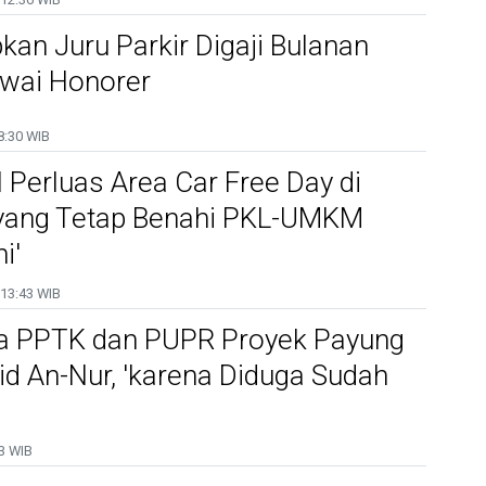
kan Juru Parkir Digaji Bulanan
awai Honorer
8:30 WIB
Perluas Area Car Free Day di
'yang Tetap Benahi PKL-UMKM
i'
13:43 WIB
ksa PPTK dan PUPR Proyek Payung
jid An-Nur, 'karena Diduga Sudah
3 WIB