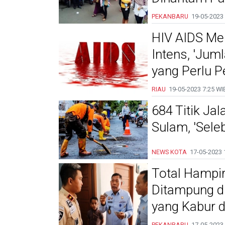
PEKANBARU
19-05-2023
HIV AIDS Me
Intens, 'Ju
yang Perlu P
RIAU
19-05-2023
7:25 WI
684 Titik Ja
Sulam, 'Sele
NEWS KOTA
17-05-2023
Total Hampi
Ditampung di
yang Kabur d
PEKANBARU
17-05-2023