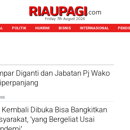
RIAUPAGI
.com
Friday 7th August 2026
AL
POLITIK
HUKRIM
BISNIS
INTERNASIONAL
PENDI
mpar Diganti dan Jabatan Pj Wako
iperpanjang
WIB
 Kembali Dibuka Bisa Bangkitkan
arakat, 'yang Bergeliat Usai
ndemi'