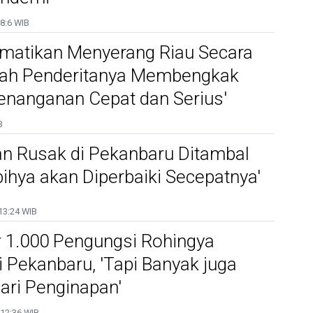
8:6 WIB
matikan Menyerang Riau Secara
mlah Penderitanya Membengkak
enanganan Cepat dan Serius'
B
lan Rusak di Pekanbaru Ditambal
bihya akan Diperbaiki Secepatnya'
13:24 WIB
r 1.000 Pengungsi Rohingya
 Pekanbaru, 'Tapi Banyak juga
ari Penginapan'
12:36 WIB