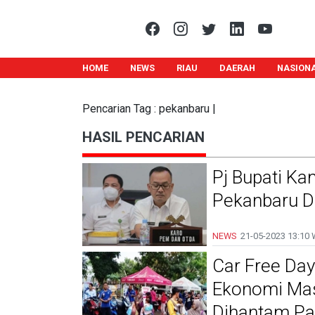
HOME
NEWS
RIAU
DAERAH
NASION
Pencarian Tag : pekanbaru |
HASIL PENCARIAN
Pj Bupati Ka
Pekanbaru D
NEWS
21-05-2023
13:10 
Car Free Day
Ekonomi Masy
Dihantam Pa