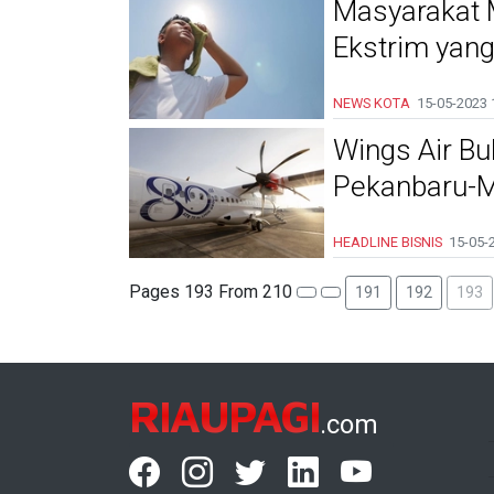
Masyarakat 
Ekstrim yang
NEWS KOTA
15-05-2023
Wings Air B
Pekanbaru-M
HEADLINE
BISNIS
15-05-
Pages 193 From 210
191
192
193
RIAUPAGI
.com