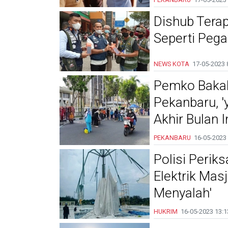
Dishub Terap
Seperti Peg
NEWS KOTA
17-05-2023
Pemko Bakal 
Pekanbaru, 
Akhir Bulan In
PEKANBARU
16-05-2023
Polisi Peri
Elektrik Mas
Menyalah'
HUKRIM
16-05-2023
13:1