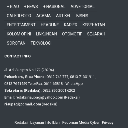
+ RIAU
+ NEWS
+ NASIONAL
ADVETORIAL
GALERI FOTO
AGAMA
ARTIKEL
BISNIS
ENTERTAIMENT
HEADLINE
KARIER
KESEHATAN
KOLOM OPINI
LINKUNGAN
OTOMOTIF
SEJARAH
SOROTAN
TEKNOLOGI
CONTACT INFO
Jl. Adi Sucipto No 172 (28294)
Pekanbaru, Riau Phone:
0812 742 777, 0813 71301911,
0812 7641459 Telp/Fax: 0611 65818 - WhatsApp
Sekretaris (Redaksi):
0822 896 2001 6202
Email:
redaksiriaupagi@yahoo.com (Redaksi)
riaupagi@gmail.com
(Redaksi)
Redaksi
|
Layanan Info Iklan
|
Pedoman Media Cyber
|
Privacy