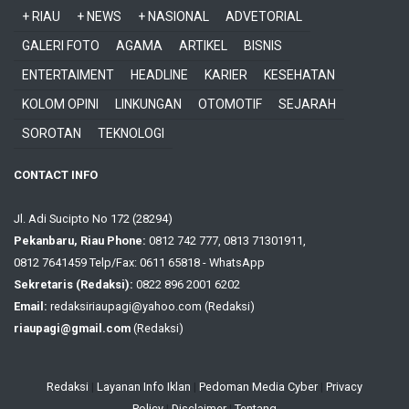
+ RIAU
+ NEWS
+ NASIONAL
ADVETORIAL
GALERI FOTO
AGAMA
ARTIKEL
BISNIS
ENTERTAIMENT
HEADLINE
KARIER
KESEHATAN
KOLOM OPINI
LINKUNGAN
OTOMOTIF
SEJARAH
SOROTAN
TEKNOLOGI
CONTACT INFO
Jl. Adi Sucipto No 172 (28294)
Pekanbaru, Riau Phone:
0812 742 777, 0813 71301911,
0812 7641459 Telp/Fax: 0611 65818 - WhatsApp
Sekretaris (Redaksi):
0822 896 2001 6202
Email:
redaksiriaupagi@yahoo.com (Redaksi)
riaupagi@gmail.com
(Redaksi)
Redaksi
|
Layanan Info Iklan
|
Pedoman Media Cyber
|
Privacy
Policy
|
Disclaimer
|
Tentang