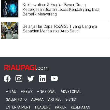
Kekhawatiran Sebagian Besar Orang
Kecerdasan Buatan Lepas Kendali yang Bisa
Berbalik Menyerang
Belanja Haji Capai Rp29,25 T yang Uangnya
Sebagian Mengalir ke Arab Saudi
RIAUPAGI
.com
+ RIAU
+ NEWS
+ NASIONAL
ADVETORIAL
GALERI FOTO
AGAMA
ARTIKEL
BISNIS
ENTERTAIMENT
HEADLINE
KARIER
KESEHATAN