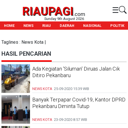
RIAUPAGI
☰
.com
Sunday 9th August 2026
HOME
NEWS
RIAU
DAERAH
NASIONAL
POLITIK
Taglines : News Kota |
HASIL PENCARIAN
Ada Kegiatan 'Siluman' Diruas Jalan Cik
Ditiro Pekanbaru
NEWS KOTA
25-09-2020
15:39 WIB
Banyak Terpapar Covid-19, Kantor DPRD
Pekanbaru Diminta Tutup
NEWS KOTA
23-09-2020
8:57 WIB