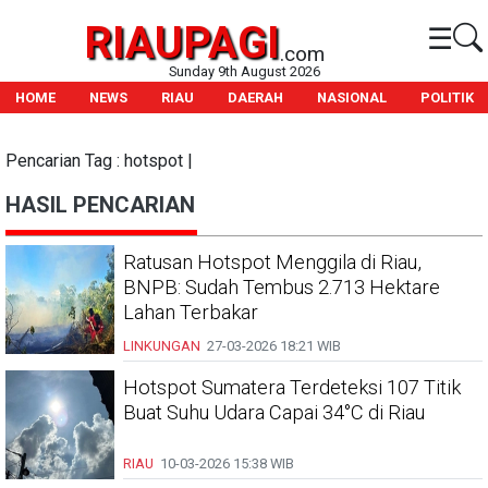
RIAUPAGI
☰
.com
Sunday 9th August 2026
HOME
NEWS
RIAU
DAERAH
NASIONAL
POLITIK
Pencarian Tag : hotspot |
HASIL PENCARIAN
Ratusan Hotspot Menggila di Riau,
BNPB: Sudah Tembus 2.713 Hektare
Lahan Terbakar
LINKUNGAN
27-03-2026
18:21 WIB
Hotspot Sumatera Terdeteksi 107 Titik
Buat Suhu Udara Capai 34°C di Riau
RIAU
10-03-2026
15:38 WIB