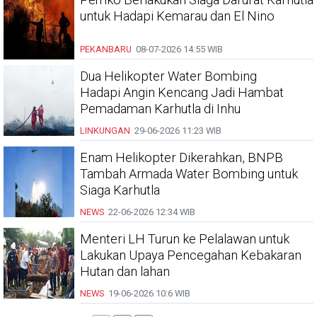
untuk Hadapi Kemarau dan El Nino
PEKANBARU
08-07-2026
14:55 WIB
Dua Helikopter Water Bombing
Hadapi Angin Kencang Jadi Hambat
Pemadaman Karhutla di Inhu
LINKUNGAN
29-06-2026
11:23 WIB
Enam Helikopter Dikerahkan, BNPB
Tambah Armada Water Bombing untuk
Siaga Karhutla
NEWS
22-06-2026
12:34 WIB
Menteri LH Turun ke Pelalawan untuk
Lakukan Upaya Pencegahan Kebakaran
Hutan dan lahan
NEWS
19-06-2026
10:6 WIB