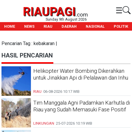
RIAUPAGI
☰
.com
Sunday 9th August 2026
HOME
NEWS
RIAU
DAERAH
NASIONAL
POLITIK
Pencarian Tag : kebakaran |
HASIL PENCARIAN
Helikopter Water Bombing Dikerahkan
untuk Jinakkan Api di Pelalawan dan Inhu
RIAU
06-08-2026
10:17 WIB
Tim Manggala Agni Padamkan Karhutla di
Riau yang Sudah Memasuki Fase Positif
LINKUNGAN
25-07-2026
10:19 WIB